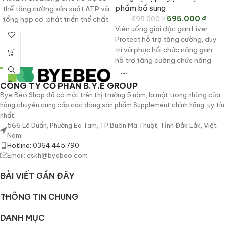
phẩm bổ sung
thể tăng cường sản xuất ATP và
595.000
₫
695.000
₫
tổng hợp cơ, phát triển thể chất
Viên uống giải độc gan Liver
xây dựng cơ, hỗ trợ chống lão
Protect hỗ trợ tăng cường, duy
hoá.
trì và phục hồi chức năng gan,
hỗ trợ tăng cường chức năng
tiêu hóa, thanh nhiệt, cải thiện
sức khỏe làn da.
CÔNG TY CỔ PHẦN B.Y.E GROUP
Bye Béo Shop đã có mặt trên thị trường 5 năm, là một trong những cửa
hàng chuyên cung cấp các dòng sản phẩm Supplement chính hãng, uy tín
nhất.
566 Lê Duẩn, Phường Ea Tam, TP.Buôn Ma Thuột, Tỉnh Đắk Lắk, Việt
Nam.
Hotline: 0364.445.790
Email: cskh@byebeo.com
BÀI VIẾT GẦN ĐÂY
THÔNG TIN CHUNG
DANH MỤC