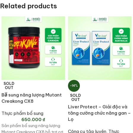
Related products
SOLD
-14%
OUT
Bổ sung năng lượng Mutant
SOLD
OUT
Creakong CX8
Liver Protect – Giải độc và
tăng cường chức năng gan –
Thực phẩm bổ sung
Lọ
650.000
₫
Sản phẩm bổ sung năng lượng
Công cụ tập luyện
,
Thực
Mutant Creakong CX8 hỗ trợ cơ