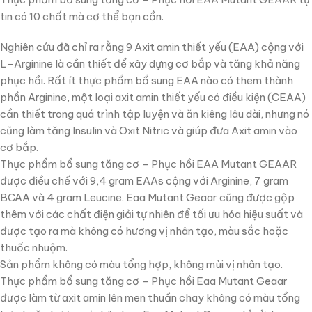
tin có 10 chất mà cơ thể bạn cần.
Nghiên cứu đã chỉ ra rằng 9 Axit amin thiết yếu (EAA) cộng với
L-Arginine là cần thiết để xây dựng cơ bắp và tăng khả năng
phục hồi. Rất ít thực phẩm bổ sung EAA nào có them thành
phần Arginine, một loại axit amin thiết yếu có điều kiện (CEAA)
cần thiết trong quá trình tập luyện và ăn kiêng lâu dài, nhưng nó
cũng làm tăng Insulin và Oxit Nitric và giúp đưa Axit amin vào
cơ bắp.
Thực phẩm bổ sung tăng cơ – Phục hồi EAA Mutant GEAAR
được điều chế với 9,4 gram EAAs cộng với Arginine, 7 gram
BCAA và 4 gram Leucine. Eaa Mutant Geaar cũng được gộp
thêm với các chất điện giải tự nhiên để tối ưu hóa hiệu suất và
được tạo ra mà không có hương vị nhân tạo, màu sắc hoặc
thuốc nhuộm.
Sản phẩm không có màu tổng hợp, không mùi vị nhân tạo.
Thực phẩm bổ sung tăng cơ – Phục hồi Eaa Mutant Geaar
được làm từ axit amin lên men thuần chay không có màu tổng